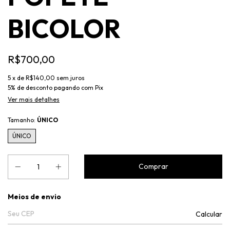
BICOLOR
R$700,00
5
x de
R$140,00
sem juros
5% de desconto
pagando com Pix
Ver mais detalhes
Tamanho:
ÚNICO
ÚNICO
Entregas para o CEP:
Meios de envio
Calcular