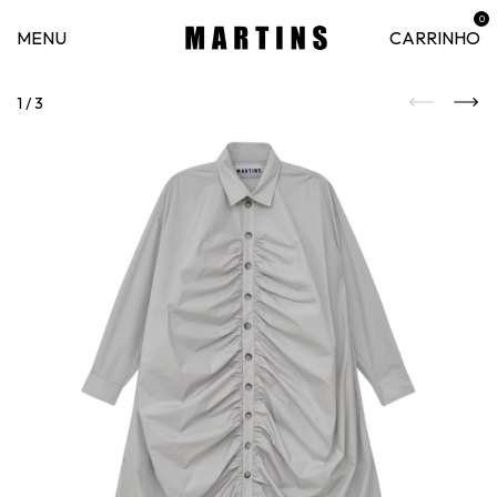
0
MENU
CARRINHO
1
/
3