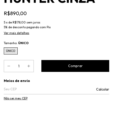
R$890,00
5
x de
R$178,00
sem juros
5% de desconto
pagando com Pix
Ver mais detalhes
Tamanho:
ÚNICO
ÚNICO
Entregas para o CEP:
Meios de envio
Calcular
Não sei meu CEP