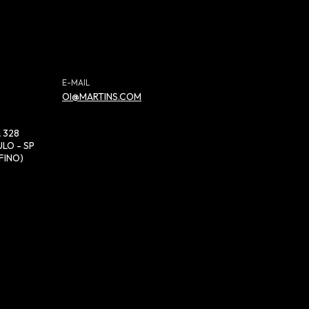
E-MAIL
OI@MARTINS.COM
 328
LO - SP
FINO)