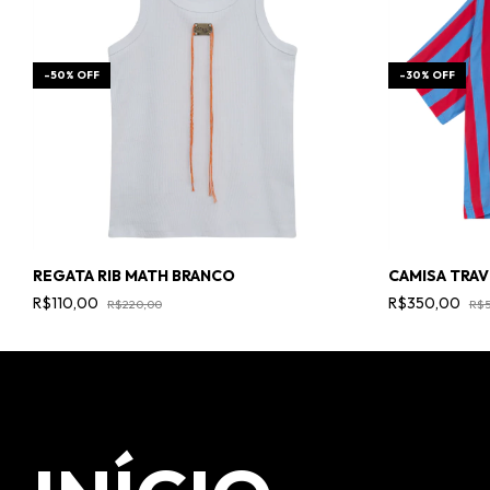
-
50
%
OFF
-
30
%
OFF
REGATA RIB MATH BRANCO
CAMISA TRAVI
R$110,00
R$350,00
R$220,00
R$5