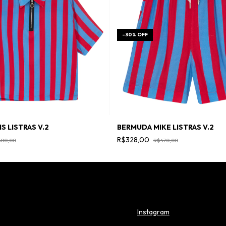
-
30
%
OFF
S LISTRAS V.2
BERMUDA MIKE LISTRAS V.2
R$328,00
00,00
R$470,00
Instagram