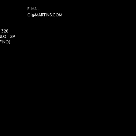
E-MAIL
OI@MARTINS.COM
 328
LO - SP
FINO)