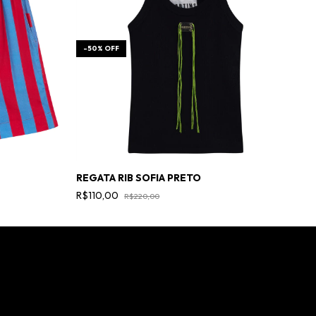
-
50
%
OFF
REGATA RIB SOFIA PRETO
R
R$110,00
R
R$220,00