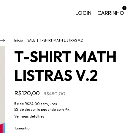
0
LOGIN
CARRINHO
Início
|
SALE
|
T-SHIRT MATH LISTRAS V.2
T-SHIRT MATH
LISTRAS V.2
R$120,00
R$480,00
5
x de
R$24,00
sem juros
5% de desconto
pagando com Pix
Ver mais detalhes
Tamanho:
1