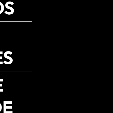
OS
ES
E
DE