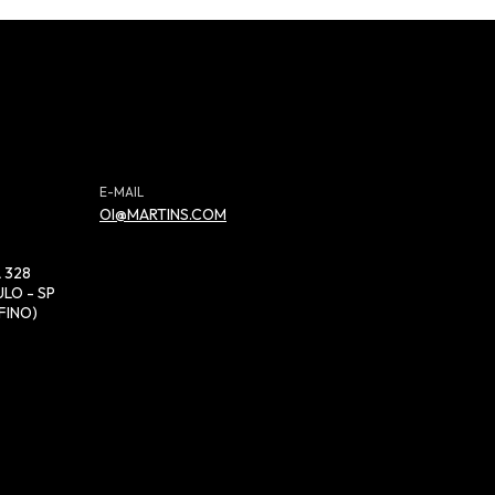
E-MAIL
OI@MARTINS.COM
 328
LO - SP
FINO)