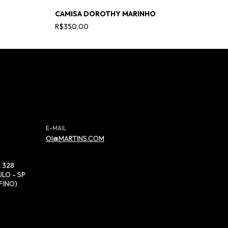
CAMISA DOROTHY MARINHO
C
R$350,00
R
E-MAIL
OI@MARTINS.COM
 328
LO - SP
FINO)