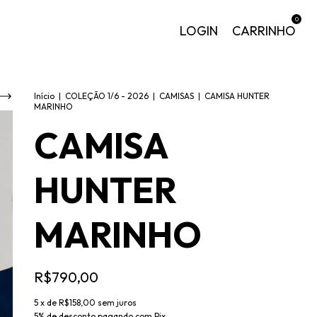
0
LOGIN
CARRINHO
Início
|
COLEÇÃO 1/6 - 2026
|
CAMISAS
|
CAMISA HUNTER
MARINHO
CAMISA
HUNTER
MARINHO
R$790,00
5
x de
R$158,00
sem juros
5% de desconto
pagando com Pix