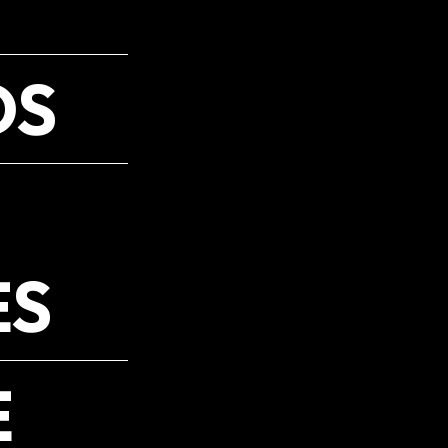
OS
ES
E