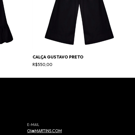
CALÇA GUSTAVO PRETO
C
R$550,00
R
E-MAIL
OI@MARTINS.COM