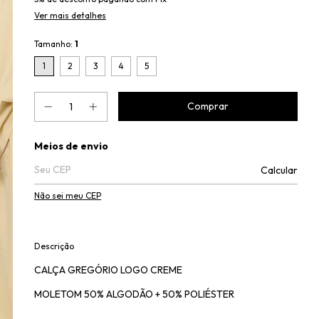
Ver mais detalhes
Tamanho:
1
1
2
3
4
5
Entregas para o CEP:
Meios de envio
Calcular
Não sei meu CEP
Descrição
CALÇA GREGÓRIO LOGO CREME
MOLETOM 50% ALGODÃO + 50% POLIÉSTER