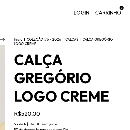
0
LOGIN
CARRINHO
Início
|
COLEÇÃO 1/6 - 2026
|
CALÇAS
|
CALÇA GREGÓRIO
LOGO CREME
CALÇA
GREGÓRIO
LOGO CREME
R$520,00
5
x de
R$104,00
sem juros
5% de desconto
pagando com Pix